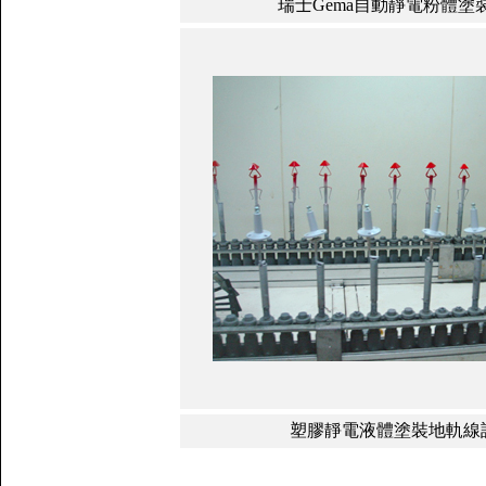
瑞士Gema自動靜電粉體塗
塑膠靜電液體塗裝地軌線