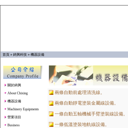
首頁
»
錡興科技
»
機器設備
關於錡興
兩條自動前處理清洗線。
About Chixing
機器設備
兩條自動靜電塗裝金屬線設備。
Machinery Equipments
一條自動五軸機械手臂塗裝線設備。
營業項目
一條低溫塗裝地軌線設備。
Business