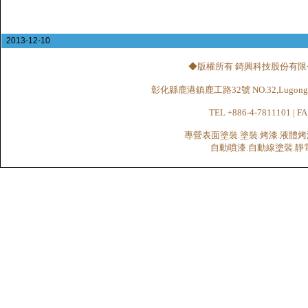
2013-12-10
◆版權所有 錡興科技股份有限公司 CHI
彰化縣鹿港鎮鹿工路32號 NO.32,Lugong Rd.,Lu
TEL +886-4-7811101 | FA
專營表面塗裝.塗裝.烤漆.液體烤
自動噴漆.自動線塗裝.靜