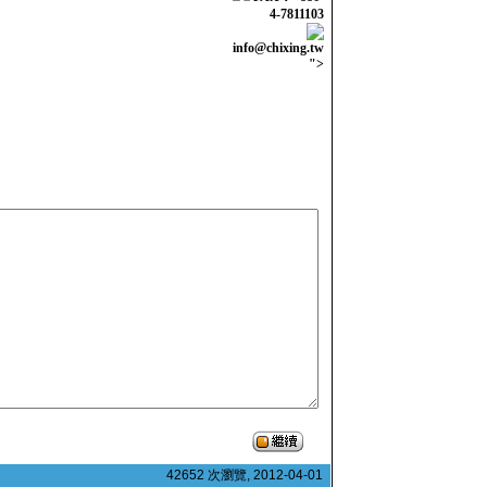
4-7811103
info@chixing.tw
">
42652 次瀏覽, 2012-04-01