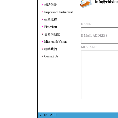
info@chixin
檢驗儀器
Inspections Instrument
生產流程
NAME:
Flowchart
使命與願景
E-MAIL ADDRESS:
Mission & Vision
MESSAGE:
聯絡我們
Contact Us
2013-12-10