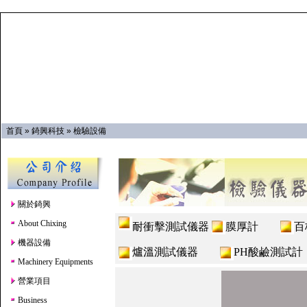
首頁
»
錡興科技
»
檢驗設備
關於錡興
About Chixing
耐衝擊測試儀器
膜厚計
機器設備
爐溫測試儀器
PH酸鹼測
Machinery Equipments
營業項目
Business