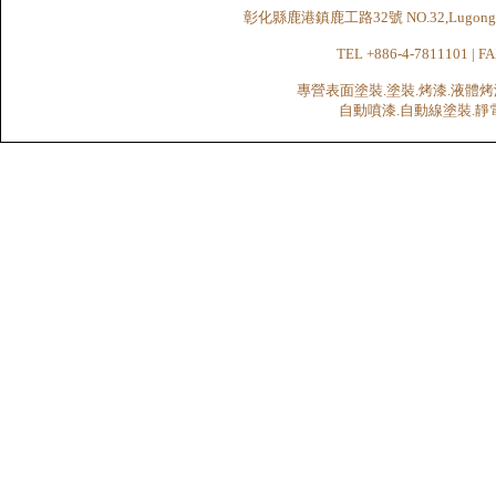
彰化縣鹿港鎮鹿工路32號 NO.32,Lugong Rd.,Lu
TEL +886-4-7811101 | FA
專營表面塗裝.塗裝.烤漆.液體烤
自動噴漆.自動線塗裝.靜